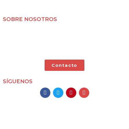
SOBRE NOSOTROS
Mochileros 2.0 es un blog de viajes en familia,
especializado en viajes por libre y con nuestras dos
pequeñas.
Contacto
SÍGUENOS
Mochileros 2.0
Todos los derechos reservados
(2009 – 2026)