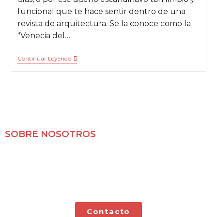
funcional que te hace sentir dentro de una
revista de arquitectura. Se la conoce como la
"Venecia del…
Continuar Leyendo
SOBRE NOSOTROS
Mochileros 2.0 es un blog de viajes en familia,
especializado en viajes por libre y con nuestras dos
pequeñas.
Contacto