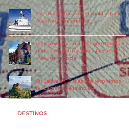
Cómo ir en ferry de Helsinki a Tallin
(y volver el mismo día)
3 JUNIO, 2026
/
SIN COMENTARIOS
Glasgow en un día: Por qué deberías
darle una oportunidad a la ciudad
«fea» de Escocia
27 ABRIL, 2026
/
SIN COMENTARIOS
Sri Lanka en 10 días: Así recorrimos
la «Lágrima de la India»
5 MARZO, 2026
/
SIN COMENTARIOS
DESTINOS
Viajar a Japón