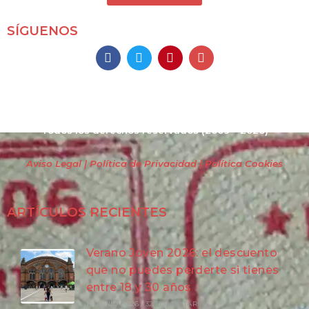
SÍGUENOS
Mochileros 2.0
Todos los derechos reservados
(2009 – 2026)
Aviso Legal | Política de Privacidad
| Política Cookies
ARTÍCULOS RECIENTES
Verano Joven 2026: el descuento
que no puedes perderte si tienes
entre 18 y 30 años
18 JUNIO, 2026
/
32 COMENTARIOS