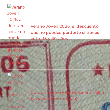
Verano Joven 2026: el descuento
que no puedes perderte si tienes
entre 18 y 30 años
18 JUNIO, 2026
/
32 COMENTARIOS
Cómo ir en ferry de Helsinki a Tallin
(y volver el mismo día)
3 JUNIO, 2026
/
SIN COMENTARIOS