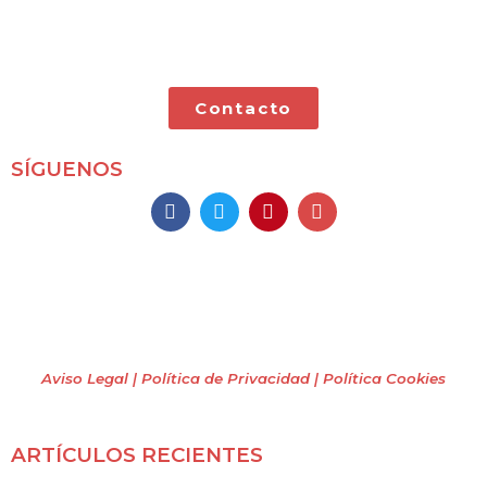
especializado en viajes por libre y con nuestras dos
pequeñas.
Contacto
SÍGUENOS
Mochileros 2.0
Todos los derechos reservados
(2009 – 2026)
Aviso Legal | Política de Privacidad
| Política Cookies
ARTÍCULOS RECIENTES