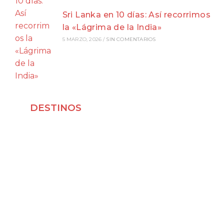
Sri Lanka en 10 días: Así recorrimos
la «Lágrima de la India»
5 MARZO, 2026
/
SIN COMENTARIOS
DESTINOS
Viajar a Japón
Viajar a Indonesia
Viajar a Vietnam
Viajar a Corea del Sur
Viajar a Laos
Viajar a Malasia
Viajar por España
Viajar a Francia