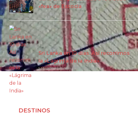
«fea» de Escocia
27 ABRIL, 2026
/
SIN COMENTARIOS
Sri Lanka en 10 días: Así recorrimos
la «Lágrima de la India»
5 MARZO, 2026
/
SIN COMENTARIOS
DESTINOS
Viajar a Japón
Viajar a Indonesia
Viajar a Vietnam