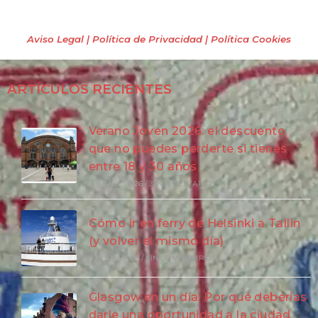
Todos los derechos reservados
(2009 – 2026)
Aviso Legal | Política de Privacidad
| Política Cookies
ARTÍCULOS RECIENTES
Verano Joven 2026: el descuento
que no puedes perderte si tienes
entre 18 y 30 años
18 JUNIO, 2026
/
32 COMENTARIOS
Cómo ir en ferry de Helsinki a Tallin
(y volver el mismo día)
3 JUNIO, 2026
/
SIN COMENTARIOS
Glasgow en un día: Por qué deberías
darle una oportunidad a la ciudad