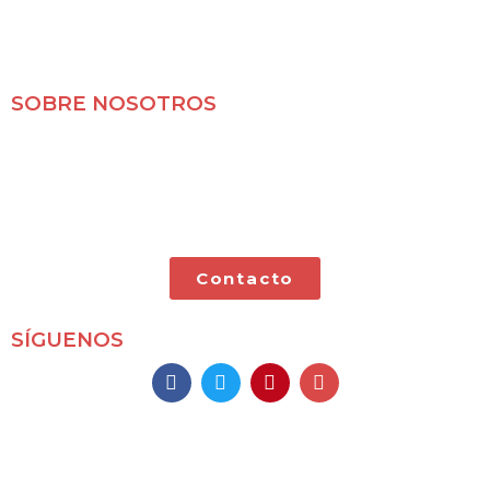
SOBRE NOSOTROS
Mochileros 2.0 es un blog de viajes en familia,
especializado en viajes por libre y con nuestras dos
pequeñas.
Contacto
SÍGUENOS
Mochileros 2.0