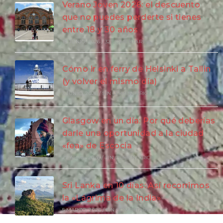
Verano Joven 2026: el descuento
que no puedes perderte si tienes
entre 18 y 30 años
18 JUNIO, 2026
/
32 COMENTARIOS
Cómo ir en ferry de Helsinki a Tallin
(y volver el mismo día)
3 JUNIO, 2026
/
SIN COMENTARIOS
Glasgow en un día: Por qué deberías
darle una oportunidad a la ciudad
«fea» de Escocia
27 ABRIL, 2026
/
SIN COMENTARIOS
Sri Lanka en 10 días: Así recorrimos
la «Lágrima de la India»
5 MARZO, 2026
/
SIN COMENTARIOS