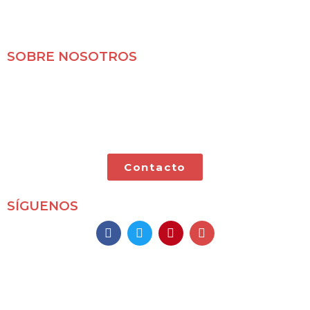
SOBRE NOSOTROS
Mochileros 2.0 es un blog de viajes en familia,
especializado en viajes por libre y con nuestras dos
pequeñas.
Contacto
SÍGUENOS
Mochileros 2.0
Todos los derechos reservados
(2009 – 2026)