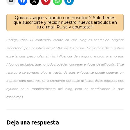
Quieres seguir viajando con nosotros? Solo tienes
que suscribirte y recibir nuestro nuevos artículos en
tu e-mail. Pulsa y apuntate!!!
Código ético: El contenido escrito en este blog es contenido original
redactado por nosotros en el 99% de los casos. Hablamos de nuestras
experiencias personales, sin la influencia de ninguna marca o empresa.
Algunos artículos, que no todos, pueden contener enlaces de afiliación. Si se
reserva o se compra algo a través de esos enlaces, se puede generar un
ingreso para nosotros, sin incremento del coste al lector. Estos ingresos nos
ayudan en el mantenimiento del blog, pero no condicionan lo que
escribimos.
Deja una respuesta