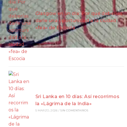
Glasgow en un día: Por qué deberías
darle una oportunidad a la ciudad
«fea» de Escocia
27 ABRIL, 2026
/
SIN COMENTARIOS
Sri Lanka en 10 días: Así recorrimos
la «Lágrima de la India»
5 MARZO, 2026
/
SIN COMENTARIOS