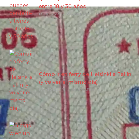
entre 18 y 30 años
18 JUNIO, 2026
/
32 COMENTARIOS
Cómo ir en ferry de Helsinki a Tallin
(y volver el mismo día)
3 JUNIO, 2026
/
SIN COMENTARIOS