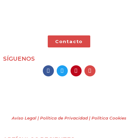
Mochileros 2.0 es un blog de viajes en familia,
especializado en viajes por libre y con nuestras dos
pequeñas.
Contacto
SÍGUENOS
Mochileros 2.0
Todos los derechos reservados
(2009 – 2026)
Aviso Legal | Política de Privacidad
| Política Cookies