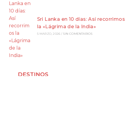
Sri Lanka en 10 días: Así recorrimos
la «Lágrima de la India»
5 MARZO, 2026
/
SIN COMENTARIOS
DESTINOS
Viajar a Japón
Viajar a Indonesia
Viajar a Vietnam
Viajar a Corea del Sur
Viajar a Laos
Viajar a Malasia