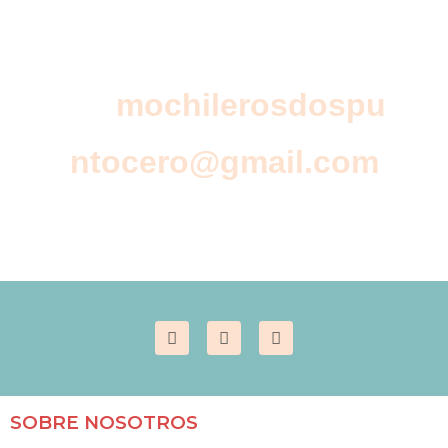
podéis hacerlo
en:
mochilerosdospu
ntocero@gmail.com
SOBRE NOSOTROS