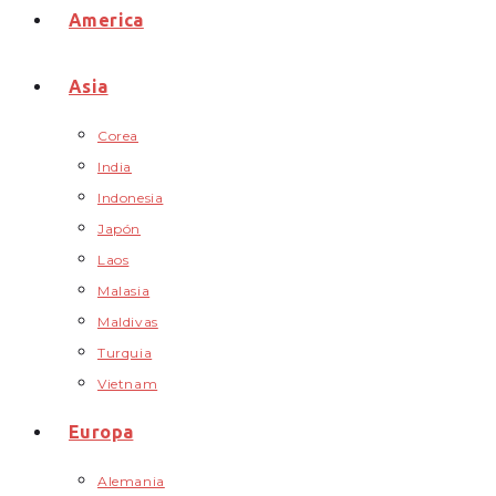
America
Asia
Corea
India
Indonesia
Japón
Laos
Malasia
Maldivas
Turquia
Vietnam
Europa
Alemania