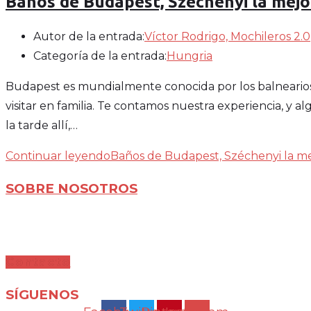
Baños de Budapest, Széchenyi la mejo
Autor de la entrada:
Víctor Rodrigo, Mochileros 2.0
Categoría de la entrada:
Hungria
Budapest es mundialmente conocida por los balnearios 
visitar en familia. Te contamos nuestra experiencia, y 
la tarde allí,…
Continuar leyendo
Baños de Budapest, Széchenyi la me
SOBRE NOSOTROS
Mochileros 2.0 es un blog de viajes en familia,
especializado en viajes por libre y con nuestras
dos pequeñas.
Contacto
SÍGUENOS