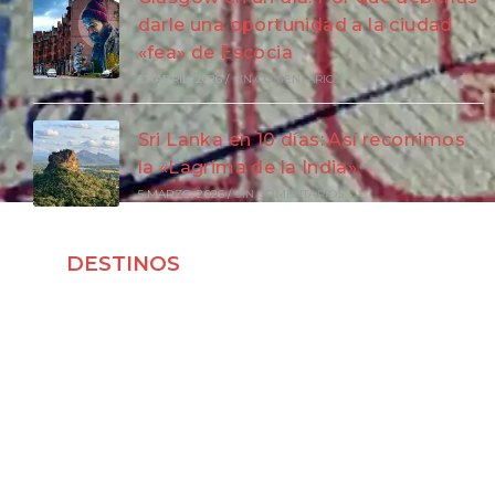
darle una oportunidad a la ciudad
«fea» de Escocia
27 ABRIL, 2026
/
SIN COMENTARIOS
Sri Lanka en 10 días: Así recorrimos
la «Lágrima de la India»
5 MARZO, 2026
/
SIN COMENTARIOS
DESTINOS
Viajar a Japón
Viajar a Indonesia
Viajar a Vietnam
Viajar a Corea del Sur
Viajar a Laos
Viajar a Malasia
Viajar por España