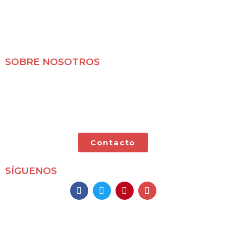
SOBRE NOSOTROS
Mochileros 2.0 es un blog de viajes en familia,
especializado en viajes por libre y con nuestras dos
pequeñas.
Contacto
SÍGUENOS
Mochileros 2.0