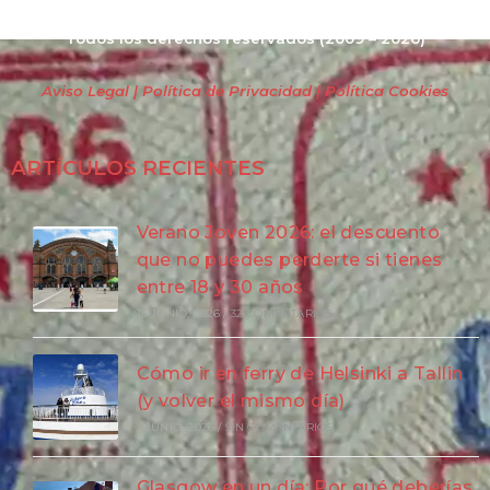
Todos los derechos reservados
(2009 – 2026)
Aviso Legal | Política de Privacidad
| Política Cookies
ARTÍCULOS RECIENTES
Verano Joven 2026: el descuento
que no puedes perderte si tienes
entre 18 y 30 años
18 JUNIO, 2026
/
32 COMENTARIOS
Cómo ir en ferry de Helsinki a Tallin
(y volver el mismo día)
3 JUNIO, 2026
/
SIN COMENTARIOS
Glasgow en un día: Por qué deberías