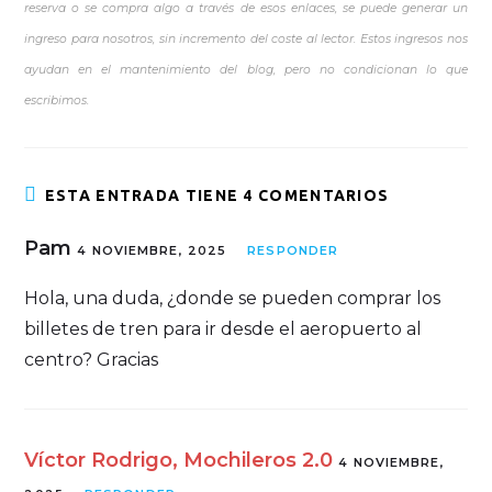
reserva o se compra algo a través de esos enlaces, se puede generar un
ingreso para nosotros, sin incremento del coste al lector. Estos ingresos nos
ayudan en el mantenimiento del blog, pero no condicionan lo que
escribimos.
ESTA ENTRADA TIENE 4 COMENTARIOS
Pam
4 NOVIEMBRE, 2025
RESPONDER
Hola, una duda, ¿donde se pueden comprar los
billetes de tren para ir desde el aeropuerto al
centro? Gracias
Víctor Rodrigo, Mochileros 2.0
4 NOVIEMBRE,