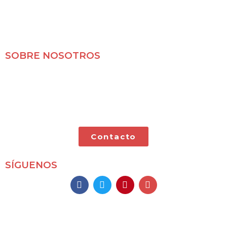
SOBRE NOSOTROS
Mochileros 2.0 es un blog de viajes en familia,
especializado en viajes por libre y con nuestras dos
pequeñas.
Contacto
SÍGUENOS
Mochileros 2.0