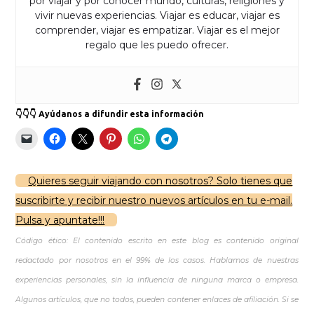
por viajar y por conocer mundo, culturas, religiones y
vivir nuevas experiencias. Viajar es educar, viajar es
comprender, viajar es empatizar. Viajar es el mejor
regalo que les puedo ofrecer.
👇👇👇 Ayúdanos a difundir esta información
Quieres seguir viajando con nosotros? Solo tienes que
suscribirte y recibir nuestro nuevos artículos en tu e-mail.
Pulsa y apuntate!!!
Código ético: El contenido escrito en este blog es contenido original
redactado por nosotros en el 99% de los casos. Hablamos de nuestras
experiencias personales, sin la influencia de ninguna marca o empresa.
Algunos artículos, que no todos, pueden contener enlaces de afiliación. Si se