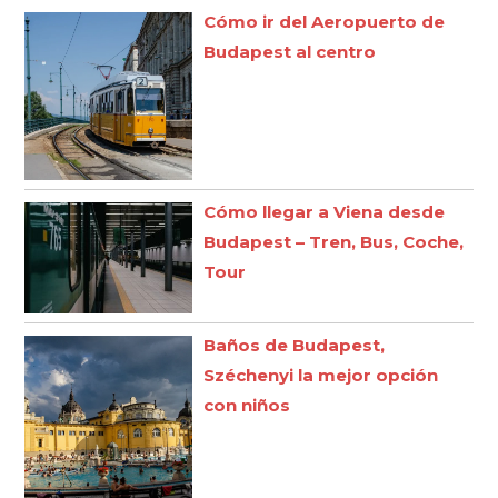
Cómo ir del Aeropuerto de
Budapest al centro
Cómo llegar a Viena desde
Budapest – Tren, Bus, Coche,
Tour
Baños de Budapest,
Széchenyi la mejor opción
con niños