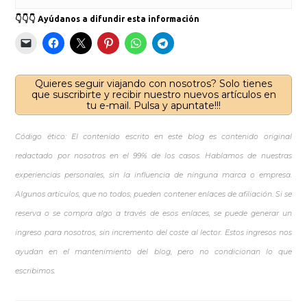
👇👇👇 Ayúdanos a difundir esta información
Quieres seguir viajando con nosotros? Solo tienes
que suscribirte y recibir nuestro nuevos artículos en
tu e-mail. Pulsa y apuntate!!!
Código ético: El contenido escrito en este blog es contenido original
redactado por nosotros en el 99% de los casos. Hablamos de nuestras
experiencias personales, sin la influencia de ninguna marca o empresa.
Algunos artículos, que no todos, pueden contener enlaces de afiliación. Si se
reserva o se compra algo a través de esos enlaces, se puede generar un
ingreso para nosotros, sin incremento del coste al lector. Estos ingresos nos
ayudan en el mantenimiento del blog, pero no condicionan lo que
escribimos.