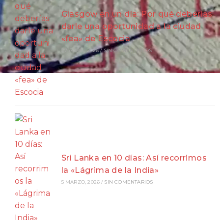
Glasgow en un día: Por qué deberías
darle una oportunidad a la ciudad
«fea» de Escocia
27 ABRIL, 2026
/
SIN COMENTARIOS
Sri Lanka en 10 días: Así recorrimos
la «Lágrima de la India»
5 MARZO, 2026
/
SIN COMENTARIOS