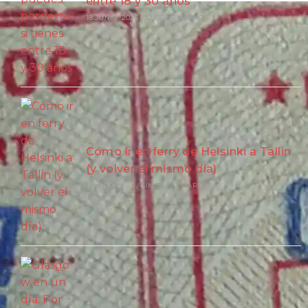
entre 18 y 30 años
18 JUNIO, 2026
/
32 COMENTARIOS
Cómo ir en ferry de Helsinki a Tallin
(y volver el mismo día)
3 JUNIO, 2026
/
SIN COMENTARIOS