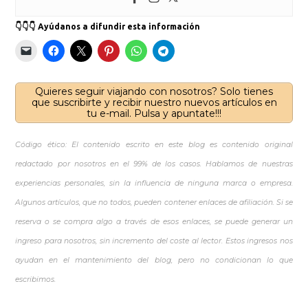
👇👇👇 Ayúdanos a difundir esta información
Quieres seguir viajando con nosotros? Solo tienes
que suscribirte y recibir nuestro nuevos artículos en
tu e-mail. Pulsa y apuntate!!!
Código ético: El contenido escrito en este blog es contenido original
redactado por nosotros en el 99% de los casos. Hablamos de nuestras
experiencias personales, sin la influencia de ninguna marca o empresa.
Algunos artículos, que no todos, pueden contener enlaces de afiliación. Si se
reserva o se compra algo a través de esos enlaces, se puede generar un
ingreso para nosotros, sin incremento del coste al lector. Estos ingresos nos
ayudan en el mantenimiento del blog, pero no condicionan lo que
escribimos.