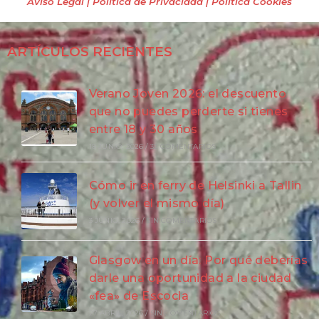
Aviso Legal | Política de Privacidad
| Política Cookies
ARTÍCULOS RECIENTES
Verano Joven 2026: el descuento
que no puedes perderte si tienes
entre 18 y 30 años
18 JUNIO, 2026
/
32 COMENTARIOS
Cómo ir en ferry de Helsinki a Tallin
(y volver el mismo día)
3 JUNIO, 2026
/
SIN COMENTARIOS
Glasgow en un día: Por qué deberías
darle una oportunidad a la ciudad
«fea» de Escocia
27 ABRIL, 2026
/
SIN COMENTARIOS