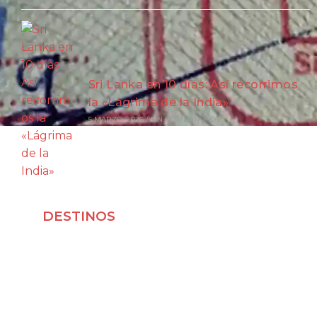
Sri Lanka en 10 días: Así recorrimos
la «Lágrima de la India»
5 MARZO, 2026
/
SIN COMENTARIOS
DESTINOS
Viajar a Japón
Viajar a Indonesia
Viajar a Vietnam
Viajar a Corea del Sur
Viajar a Laos