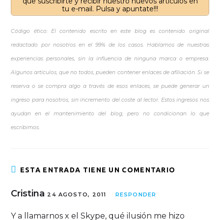
que suscribirte y recibir nuestro nuevos artículos en
tu e-mail. Pulsa y apuntate!!!
Código ético: El contenido escrito en este blog es contenido original
redactado por nosotros en el 99% de los casos. Hablamos de nuestras
experiencias personales, sin la influencia de ninguna marca o empresa.
Algunos artículos, que no todos, pueden contener enlaces de afiliación. Si se
reserva o se compra algo a través de esos enlaces, se puede generar un
ingreso para nosotros, sin incremento del coste al lector. Estos ingresos nos
ayudan en el mantenimiento del blog, pero no condicionan lo que
escribimos.
ESTA ENTRADA TIENE UN COMENTARIO
Cristina
24 AGOSTO, 2011
RESPONDER
Y a llamarnos x el Skype, qué ilusión me hizo