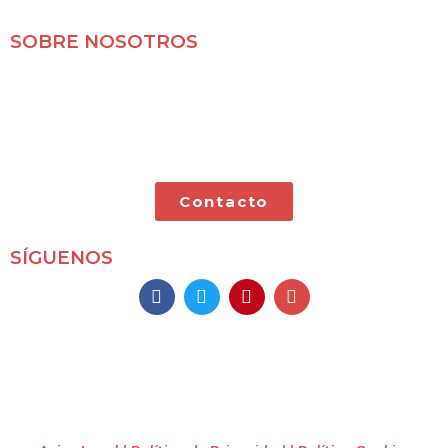
SOBRE NOSOTROS
Mochileros 2.0 es un blog de viajes en familia,
especializado en viajes por libre y con nuestras dos
pequeñas.
Contacto
SÍGUENOS
Mochileros 2.0
Todos los derechos reservados
(2009 – 2026)