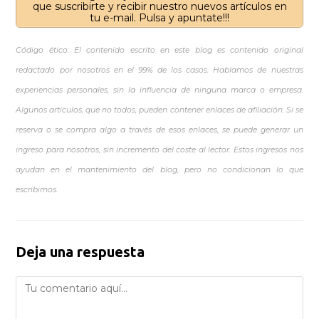
que suscribirte y recibir nuestro nuevos artículos en
tu e-mail. Pulsa y apuntate!!!
Código ético: El contenido escrito en este blog es contenido original
redactado por nosotros en el 99% de los casos. Hablamos de nuestras
experiencias personales, sin la influencia de ninguna marca o empresa.
Algunos artículos, que no todos, pueden contener enlaces de afiliación. Si se
reserva o se compra algo a través de esos enlaces, se puede generar un
ingreso para nosotros, sin incremento del coste al lector. Estos ingresos nos
ayudan en el mantenimiento del blog, pero no condicionan lo que
escribimos.
Deja una respuesta