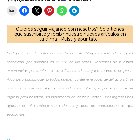
Quieres seguir viajando con nosotros? Solo tienes
que suscribirte y recibir nuestro nuevos artículos en
tu e-mail. Pulsa y apuntate!!!
Código ético: El contenido escrito en este blog es contenido original
redactado por nosotros en el 99% de los casos. Hablamos de nuestras
experiencias personales, sin la influencia de ninguna marca o empresa.
Algunos artículos, que no todos, pueden contener enlaces de afiliación. Si se
reserva o se compra algo a través de esos enlaces, se puede generar un
ingreso para nosotros, sin incremento del coste al lector. Estos ingresos nos
ayudan en el mantenimiento del blog, pero no condicionan lo que
escribimos.