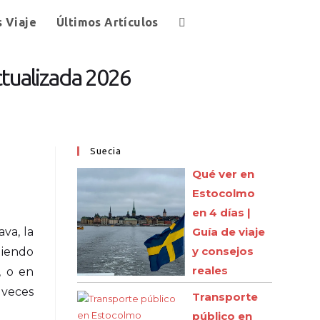
s Viaje
Últimos Artículos
ctualizada 2026
Suecia
Qué ver en
Estocolmo
en 4 días |
va, la
Guía de viaje
y consejos
diendo
reales
, o en
 veces
Transporte
público en