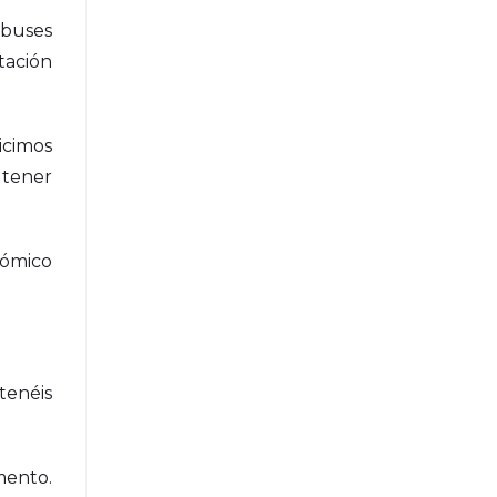
obuses
stación
icimos
 tener
nómico
tenéis
mento.