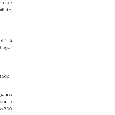
rto de
illete,
 en la
llegar
 todo
gatina
por la
as 800