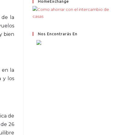
HomeExchange
 de la
vuelos
y bien
Nos Encontrarás En
 en la
 y los
ica de
 de 26
ilibre