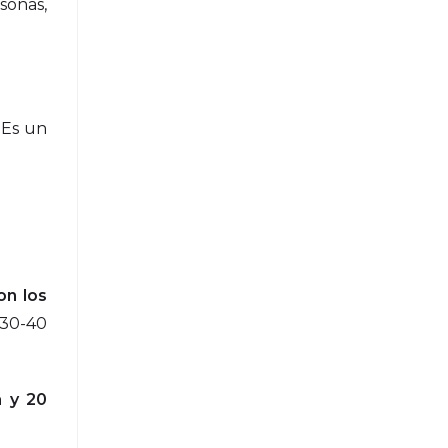
sonas,
. Es un
on los
 30-40
a y 20