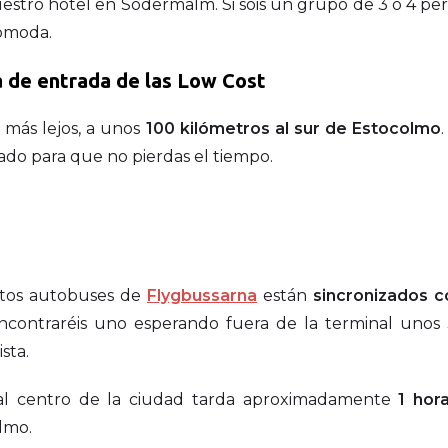
stro hotel en Södermalm. Si sois un grupo de 3 o 4 per
ómoda.
 de entrada de las Low Cost
más lejos, a unos
100 kilómetros al sur de Estocolmo
do para que no pierdas el tiempo.
Estos autobuses de
Flygbussarna
están
sincronizados c
ncontraréis uno esperando fuera de la terminal unos
sta.
 al centro de la ciudad tarda aproximadamente
1 hor
olmo.