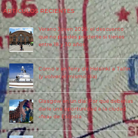
ARTÍCULOS RECIENTES
Verano Joven 2026: el descuento
que no puedes perderte si tienes
entre 18 y 30 años
18 JUNIO, 2026
/
32 COMENTARIOS
Cómo ir en ferry de Helsinki a Tallin
(y volver el mismo día)
3 JUNIO, 2026
/
SIN COMENTARIOS
Glasgow en un día: Por qué deberías
darle una oportunidad a la ciudad
«fea» de Escocia
27 ABRIL, 2026
/
SIN COMENTARIOS