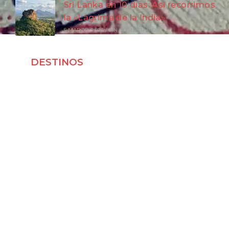
Sri Lanka en 10 días: Así recorrimos
la «Lágrima de la India»
5 MARZO, 2026
/
SIN COMENTARIOS
DESTINOS
Viajar a Japón
Viajar a Indonesia
Viajar a Vietnam
Viajar a Corea del Sur
Viajar a Laos
Viajar a Malasia
Viajar por España
Viajar a Francia
Viajar a Irlanda
Viajar a Polonia
Viajar a Portugal