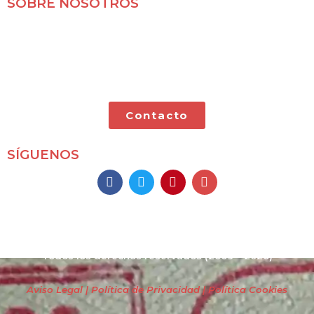
SOBRE NOSOTROS
Mochileros 2.0 es un blog de viajes en familia,
especializado en viajes por libre y con nuestras dos
pequeñas.
Contacto
SÍGUENOS
Mochileros 2.0
Todos los derechos reservados
(2009 – 2026)
Aviso Legal | Política de Privacidad
| Política Cookies