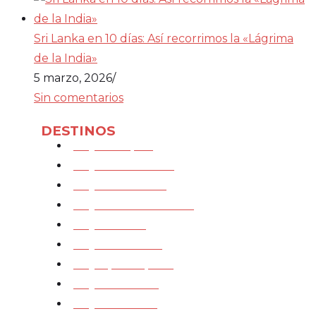
Sri Lanka en 10 días: Así recorrimos la «Lágrima
de la India»
5 marzo, 2026
/
Sin comentarios
DESTINOS
Viajar a Japón
Viajar a Indonesia
Viajar a Vietnam
Viajar a Corea del Sur
Viajar a Laos
Viajar a Malasia
Viajar por España
Viajar a Francia
Viajar a Irlanda