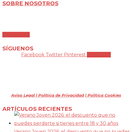
SOBRE NOSOTROS
Mochileros 2.0 es un blog de viajes en familia,
especializado en viajes por libre y con nuestras
dos pequeñas.
Contacto
SÍGUENOS
Facebook
Twitter
Pinterest
Instagram
Mochileros 2.0
Todos los derechos reservados
(2009 – 2026)
Aviso Legal | Política de Privacidad
| Política Cookies
ARTÍCULOS RECIENTES
Verano Joven 2026: el descuento que no puedes