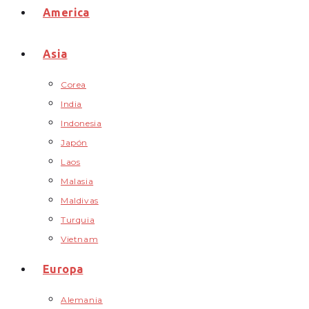
America
Asia
Corea
India
Indonesia
Japón
Laos
Malasia
Maldivas
Turquia
Vietnam
Europa
Alemania