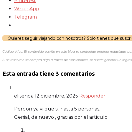
Pinterest
WhatsApp
Telegram
Quieres seguir viajando con nosotros? Solo tienes que suscribi
Código ético: El contenido escrito en este blog es contenido original redactado po
Si se reserva o se compra algo a través de esos enlaces, se puede generar un ingre
Esta entrada tiene 3 comentarios
elisenda
12 diciembre, 2025
Responder
Perdon ya vi que si. hasta 5 personas.
Genial, de nuevo , gracias por el articulo