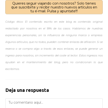
Quieres seguir viajando con nosotros? Solo tienes
que suscribirte y recibir nuestro nuevos artículos en
tu e-mail. Pulsa y apuntate!!!
Código ético: El contenido escrito en este blog es contenido original
redactado por nosotros en el 99% de los casos. Hablamos de nuestras
experiencias personales, sin la influencia de ninguna marca o empresa.
Algunos artículos, que no todos, pueden contener enlaces de afiliación. Si se
reserva o se compra algo a través de esos enlaces, se puede generar un
ingreso para nosotros, sin incremento del coste al lector. Estos ingresos nos
ayudan en el mantenimiento del blog, pero no condicionan lo que
escribimos.
Deja una respuesta