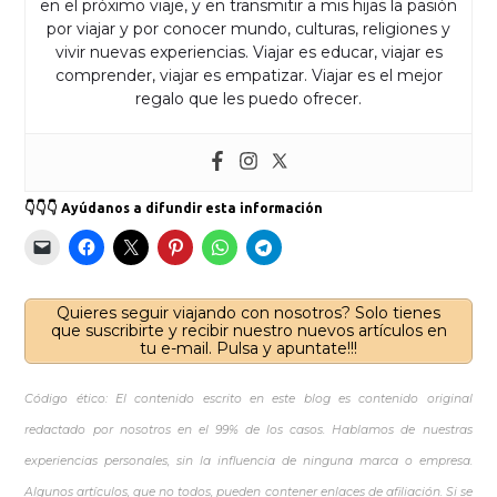
en el próximo viaje, y en transmitir a mis hijas la pasión
por viajar y por conocer mundo, culturas, religiones y
vivir nuevas experiencias. Viajar es educar, viajar es
comprender, viajar es empatizar. Viajar es el mejor
regalo que les puedo ofrecer.
👇👇👇 Ayúdanos a difundir esta información
Quieres seguir viajando con nosotros? Solo tienes
que suscribirte y recibir nuestro nuevos artículos en
tu e-mail. Pulsa y apuntate!!!
Código ético: El contenido escrito en este blog es contenido original
redactado por nosotros en el 99% de los casos. Hablamos de nuestras
experiencias personales, sin la influencia de ninguna marca o empresa.
Algunos artículos, que no todos, pueden contener enlaces de afiliación. Si se