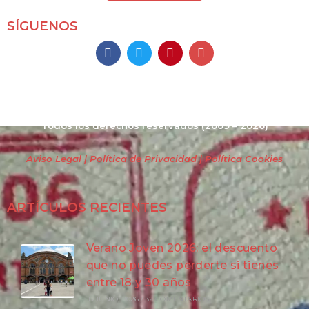
SÍGUENOS
Mochileros 2.0
Todos los derechos reservados
(2009 – 2026)
Aviso Legal | Política de Privacidad
| Política Cookies
ARTÍCULOS RECIENTES
Verano Joven 2026: el descuento
que no puedes perderte si tienes
entre 18 y 30 años
18 JUNIO, 2026
/
32 COMENTARIOS