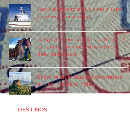
Cómo ir en ferry de Helsinki a Tallin
(y volver el mismo día)
3 JUNIO, 2026
/
SIN COMENTARIOS
Glasgow en un día: Por qué deberías
darle una oportunidad a la ciudad
«fea» de Escocia
27 ABRIL, 2026
/
SIN COMENTARIOS
Sri Lanka en 10 días: Así recorrimos
la «Lágrima de la India»
5 MARZO, 2026
/
SIN COMENTARIOS
DESTINOS
Viajar a Japón
Viajar a Indonesia