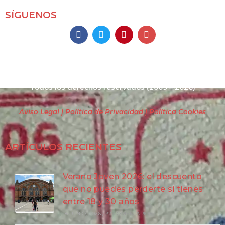
SÍGUENOS
Mochileros 2.0
Todos los derechos reservados
(2009 – 2026)
Aviso Legal | Política de Privacidad
| Política Cookies
ARTÍCULOS RECIENTES
Verano Joven 2026: el descuento
que no puedes perderte si tienes
entre 18 y 30 años
18 JUNIO, 2026
/
32 COMENTARIOS