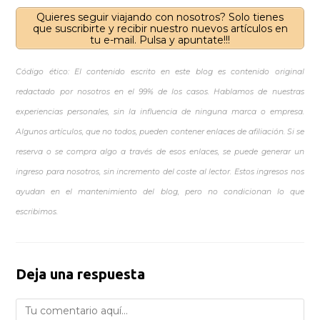
Quieres seguir viajando con nosotros? Solo tienes
que suscribirte y recibir nuestro nuevos artículos en
tu e-mail. Pulsa y apuntate!!!
Código ético: El contenido escrito en este blog es contenido original
redactado por nosotros en el 99% de los casos. Hablamos de nuestras
experiencias personales, sin la influencia de ninguna marca o empresa.
Algunos artículos, que no todos, pueden contener enlaces de afiliación. Si se
reserva o se compra algo a través de esos enlaces, se puede generar un
ingreso para nosotros, sin incremento del coste al lector. Estos ingresos nos
ayudan en el mantenimiento del blog, pero no condicionan lo que
escribimos.
Deja una respuesta