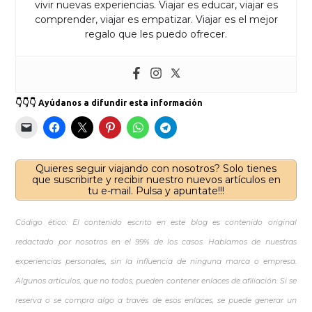
vivir nuevas experiencias. Viajar es educar, viajar es
comprender, viajar es empatizar. Viajar es el mejor
regalo que les puedo ofrecer.
👇👇👇 Ayúdanos a difundir esta información
Quieres seguir viajando con nosotros? Solo tienes
que suscribirte y recibir nuestro nuevos artículos en
tu e-mail. Pulsa y apuntate!!!
Código ético: El contenido escrito en este blog es contenido original
redactado por nosotros en el 99% de los casos. Hablamos de nuestras
experiencias personales, sin la influencia de ninguna marca o empresa.
Algunos artículos, que no todos, pueden contener enlaces de afiliación. Si se
reserva o se compra algo a través de esos enlaces, se puede generar un