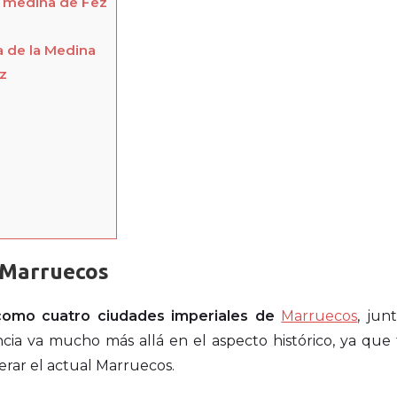
la medina de Fez
a de la Medina
z
e Marruecos
como cuatro ciudades imperiales de
Marruecos
, jun
ia va mucho más allá en el aspecto histórico, ya que 
erar el actual Marruecos.