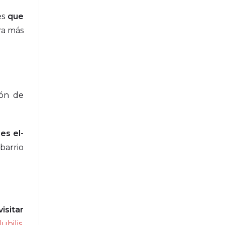
es
que
ra más
lón de
es el-
barrio
isitar
ubilis,