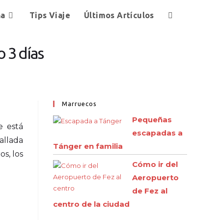
ña
Tips Viaje
Últimos Artículos
o 3 días
Marruecos
Pequeñas
e está
escapadas a
rallada
Tánger en familia
s, los
Cómo ir del
Aeropuerto
de Fez al
centro de la ciudad