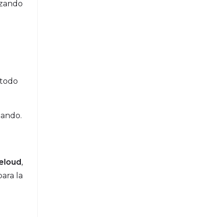
uzando
 todo
lando.
eloud
,
ara la