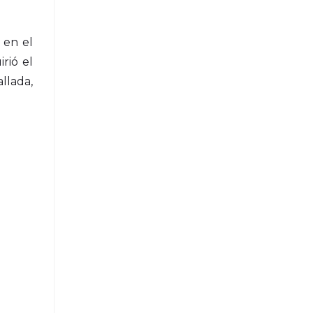
 en el
rió el
llada,