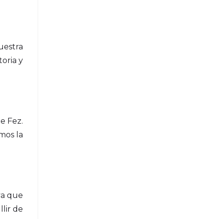
uestra
toria y
de Fez.
mos la
 ya que
llir de