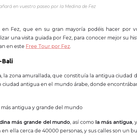
añará en vuestro paseo por la Medina de Fez
es en Fez, que en su gran mayoría podéis hacer por v
zar una visita guiada por Fez, para conocer mejor su his
ran en este
Free Tour por Fez
.
-Bali
ja, la zona amurallada, que constituía la antigua ciudad 
o o ciudad antigua en el mundo árabe, donde encontrába
dina más grande del mundo
, así como
la más antigua
,
 en ella cerca de 40000 personas, y sus calles son un bu