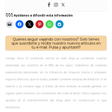
👇👇👇 Ayúdanos a difundir esta información
Quieres seguir viajando con nosotros? Solo tienes
que suscribirte y recibir nuestro nuevos artículos en
tu e-mail. Pulsa y apuntate!!!
Código ético: El contenido escrito en este blog es contenido original
redactado por nosotros en el 99% de los casos. Hablamos de nuestras
experiencias personales, sin la influencia de ninguna marca o empresa.
Algunos artículos, que no todos, pueden contener enlaces de afiliación. Si se
reserva o se compra algo a través de esos enlaces, se puede generar un
ingreso para nosotros, sin incremento del coste al lector. Estos ingresos nos
ayudan en el mantenimiento del blog, pero no condicionan lo que
escribimos.