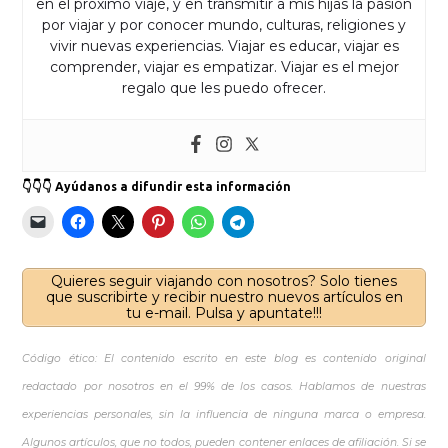
en el próximo viaje, y en transmitir a mis hijas la pasión
por viajar y por conocer mundo, culturas, religiones y
vivir nuevas experiencias. Viajar es educar, viajar es
comprender, viajar es empatizar. Viajar es el mejor
regalo que les puedo ofrecer.
👇👇👇 Ayúdanos a difundir esta información
Quieres seguir viajando con nosotros? Solo tienes
que suscribirte y recibir nuestro nuevos artículos en
tu e-mail. Pulsa y apuntate!!!
Código ético: El contenido escrito en este blog es contenido original
redactado por nosotros en el 99% de los casos. Hablamos de nuestras
experiencias personales, sin la influencia de ninguna marca o empresa.
Algunos artículos, que no todos, pueden contener enlaces de afiliación. Si se