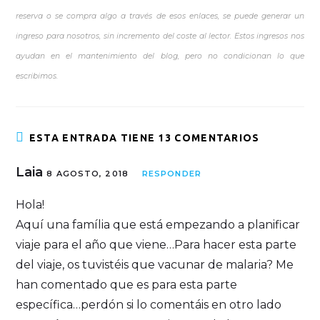
reserva o se compra algo a través de esos enlaces, se puede generar un
ingreso para nosotros, sin incremento del coste al lector. Estos ingresos nos
ayudan en el mantenimiento del blog, pero no condicionan lo que
escribimos.
ESTA ENTRADA TIENE 13 COMENTARIOS
Laia
8 AGOSTO, 2018
RESPONDER
Hola!
Aquí una família que está empezando a planificar
viaje para el año que viene…Para hacer esta parte
del viaje, os tuvistéis que vacunar de malaria? Me
han comentado que es para esta parte
específica…perdón si lo comentáis en otro lado