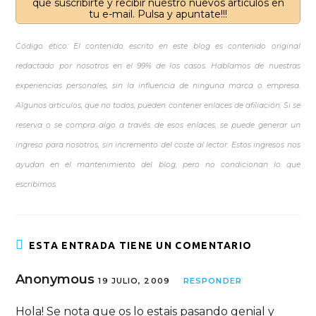
que suscribirte y recibir nuestro nuevos artículos en
tu e-mail. Pulsa y apuntate!!!
Código ético: El contenido escrito en este blog es contenido original
redactado por nosotros en el 99% de los casos. Hablamos de nuestras
experiencias personales, sin la influencia de ninguna marca o empresa.
Algunos artículos, que no todos, pueden contener enlaces de afiliación. Si se
reserva o se compra algo a través de esos enlaces, se puede generar un
ingreso para nosotros, sin incremento del coste al lector. Estos ingresos nos
ayudan en el mantenimiento del blog, pero no condicionan lo que
escribimos.
ESTA ENTRADA TIENE UN COMENTARIO
Anonymous
19 JULIO, 2009
RESPONDER
Hola! Se nota que os lo estais pasando genial y