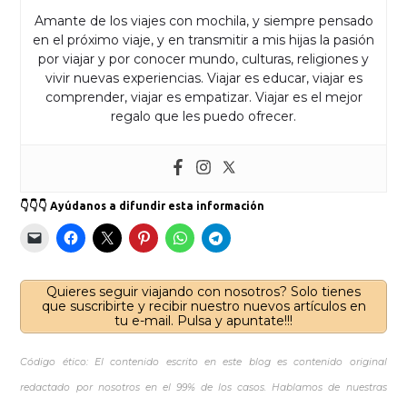
Amante de los viajes con mochila, y siempre pensado
en el próximo viaje, y en transmitir a mis hijas la pasión
por viajar y por conocer mundo, culturas, religiones y
vivir nuevas experiencias. Viajar es educar, viajar es
comprender, viajar es empatizar. Viajar es el mejor
regalo que les puedo ofrecer.
👇👇👇 Ayúdanos a difundir esta información
Quieres seguir viajando con nosotros? Solo tienes
que suscribirte y recibir nuestro nuevos artículos en
tu e-mail. Pulsa y apuntate!!!
Código ético: El contenido escrito en este blog es contenido original
redactado por nosotros en el 99% de los casos. Hablamos de nuestras