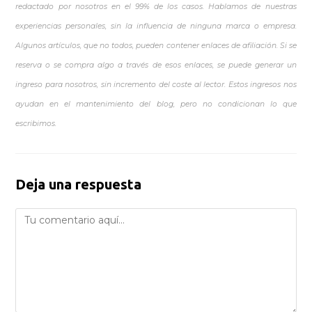
redactado por nosotros en el 99% de los casos. Hablamos de nuestras
experiencias personales, sin la influencia de ninguna marca o empresa.
Algunos artículos, que no todos, pueden contener enlaces de afiliación. Si se
reserva o se compra algo a través de esos enlaces, se puede generar un
ingreso para nosotros, sin incremento del coste al lector. Estos ingresos nos
ayudan en el mantenimiento del blog, pero no condicionan lo que
escribimos.
Deja una respuesta