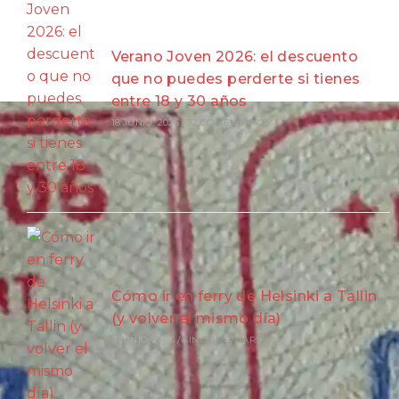
Verano Joven 2026: el descuento
que no puedes perderte si tienes
entre 18 y 30 años
18 JUNIO, 2026
/
32 COMENTARIOS
Cómo ir en ferry de Helsinki a Tallin
(y volver el mismo día)
3 JUNIO, 2026
/
SIN COMENTARIOS