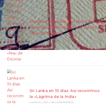
Glasgow en un día: Por qué deberías
darle una oportunidad a la ciudad
«fea» de Escocia
27 ABRIL, 2026
/
SIN COMENTARIOS
Sri Lanka en 10 días: Así recorrimos
la «Lágrima de la India»
5 MARZO, 2026
/
SIN COMENTARIOS