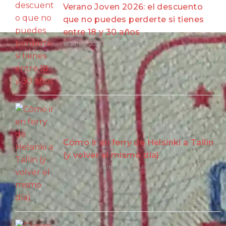
Verano Joven 2026: el descuento
que no puedes perderte si tienes
entre 18 y 30 años
18 JUNIO, 2026
/
32 COMENTARIOS
Cómo ir en ferry de Helsinki a Tallin
(y volver el mismo día)
3 JUNIO, 2026
/
SIN COMENTARIOS