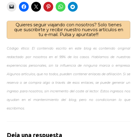
Quieres seguir viajando con nosotros? Solo tienes
que suscribirte y recibir nuestro nuevos artículos en
tu e-mail. Pulsa y apuntate!!!
Código ético: El contenido escrito en este blog es contenido original
redactado por nosotros en el 99% de los casos. Hablamos de nuestras
experiencias personales, sin la influencia de ninguna marca o empresa.
Algunos artículos, que no todos, pueden contener enlaces de afiliación. Si se
reserva o se compra algo a través de esos enlaces, se puede generar un
ingreso para nosotros, sin incremento del coste al lector. Estos ingresos nos
ayudan en el mantenimiento del blog, pero no condicionan lo que
escribimos.
Deja una respuesta