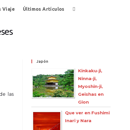
s Viaje
Últimos Artículos
eses
Japón
Kinkaku-ji,
Ninna-ji,
Myoshin-ji,
de las
Geishas en
Gion
Que ver en Fushimi
Inari y Nara