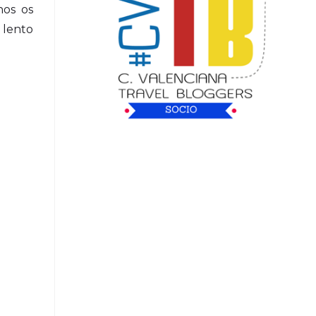
nos os
 lento