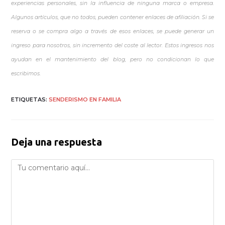
experiencias personales, sin la influencia de ninguna marca o empresa.
Algunos artículos, que no todos, pueden contener enlaces de afiliación. Si se
reserva o se compra algo a través de esos enlaces, se puede generar un
ingreso para nosotros, sin incremento del coste al lector. Estos ingresos nos
ayudan en el mantenimiento del blog, pero no condicionan lo que
escribimos.
ETIQUETAS
:
SENDERISMO EN FAMILIA
Deja una respuesta