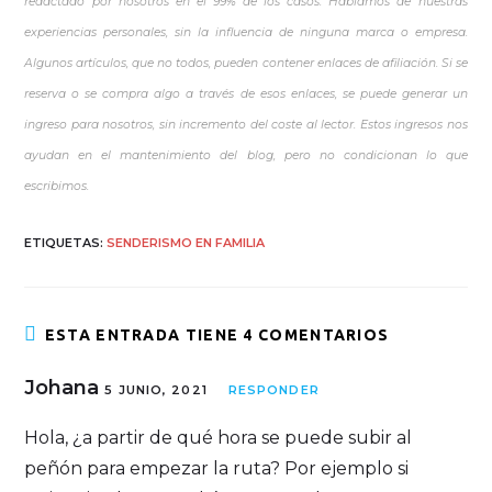
redactado por nosotros en el 99% de los casos. Hablamos de nuestras
experiencias personales, sin la influencia de ninguna marca o empresa.
Algunos artículos, que no todos, pueden contener enlaces de afiliación. Si se
reserva o se compra algo a través de esos enlaces, se puede generar un
ingreso para nosotros, sin incremento del coste al lector. Estos ingresos nos
ayudan en el mantenimiento del blog, pero no condicionan lo que
escribimos.
ETIQUETAS
:
SENDERISMO EN FAMILIA
ESTA ENTRADA TIENE 4 COMENTARIOS
Johana
5 JUNIO, 2021
RESPONDER
Hola, ¿a partir de qué hora se puede subir al
peñón para empezar la ruta? Por ejemplo si