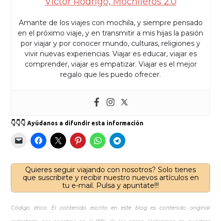
Víctor Rodrigo, Mochileros 2.0
Amante de los viajes con mochila, y siempre pensado
en el próximo viaje, y en transmitir a mis hijas la pasión
por viajar y por conocer mundo, culturas, religiones y
vivir nuevas experiencias. Viajar es educar, viajar es
comprender, viajar es empatizar. Viajar es el mejor
regalo que les puedo ofrecer.
👇👇👇 Ayúdanos a difundir esta información
Quieres seguir viajando con nosotros? Solo tienes
que suscribirte y recibir nuestro nuevos artículos en
tu e-mail. Pulsa y apuntate!!!
Código ético: El contenido escrito en este blog es contenido original