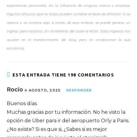
experiencias personales, sin la influencia de ninguna marca o empresa.
Algunos artículos, que no todos, pueden contener enlaces de afiliación. Si se
reserva o se compra algo a través de esos enlaces, se puede generar un
ingreso para nosotros, sin incremento del coste al lector. Estos ingresos nos
ayudan en el mantenimiento del blog, pero no condicionan lo que
escribimos.
ESTA ENTRADA TIENE 198 COMENTARIOS
Rocío
4 AGOSTO, 2025
RESPONDER
Buenos días.
Muchas gracias por tu información. No he visto la
opción de Uber para ir del aeropuerto Orly a Paris.
¿No existe? Si es que si, ¿Sabes si es mejor