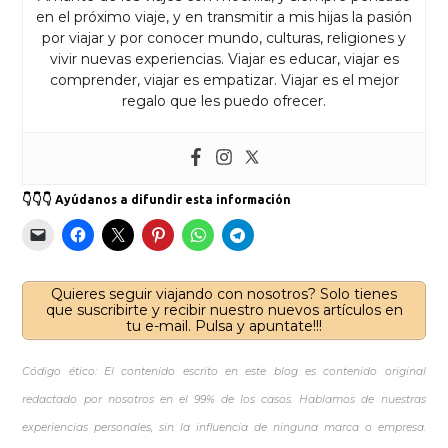
en el próximo viaje, y en transmitir a mis hijas la pasión
por viajar y por conocer mundo, culturas, religiones y
vivir nuevas experiencias. Viajar es educar, viajar es
comprender, viajar es empatizar. Viajar es el mejor
regalo que les puedo ofrecer.
👇👇👇 Ayúdanos a difundir esta información
Quieres seguir viajando con nosotros? Solo tienes
que suscribirte y recibir nuestro nuevos artículos en
tu e-mail. Pulsa y apuntate!!!
Código ético: El contenido escrito en este blog es contenido original
redactado por nosotros en el 99% de los casos. Hablamos de nuestras
experiencias personales, sin la influencia de ninguna marca o empresa.