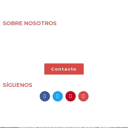
SOBRE NOSOTROS
Mochileros 2.0 es un blog de viajes en familia,
especializado en viajes por libre y con nuestras dos
pequeñas.
Contacto
SÍGUENOS
Mochileros 2.0
Todos los derechos reservados
(2009 – 2026)