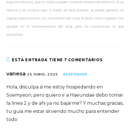
Algunos artículos, que no todos, pueden contener enlaces de afiliación. Si se
reserva o se compra algo a través de esos enlaces, se puede generar un
ingreso para nosotros, sin incremento del coste al lector. Estos ingresos nos
ayudan en el mantenimiento del blog, pero no condicionan lo que
escribimos.
ESTA ENTRADA TIENE 7 COMENTARIOS
vanesa
25 JUNIO, 2025
RESPONDER
Hola, disculpa si me estoy hospedando en
Soemyeon, pero quiero ir a Haeundae debo tomar
la linea 2 y de ahi ya no bajarme? Y muchas gracias,
tu guia me estar sirviendo mucho para entender
todo