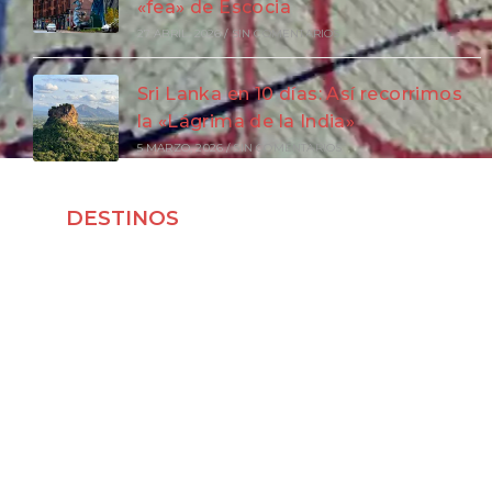
«fea» de Escocia
27 ABRIL, 2026
/
SIN COMENTARIOS
Sri Lanka en 10 días: Así recorrimos
la «Lágrima de la India»
5 MARZO, 2026
/
SIN COMENTARIOS
DESTINOS
Viajar a Japón
Viajar a Indonesia
Viajar a Vietnam
Viajar a Corea del Sur
Viajar a Laos
Viajar a Malasia
Viajar por España
Viajar a Francia