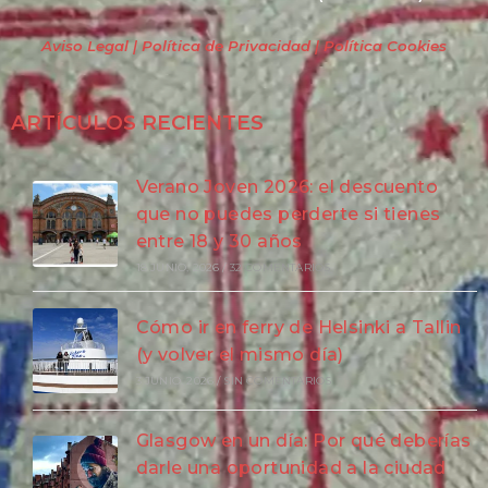
Aviso Legal | Política de Privacidad
| Política Cookies
ARTÍCULOS RECIENTES
Verano Joven 2026: el descuento
que no puedes perderte si tienes
entre 18 y 30 años
18 JUNIO, 2026
/
32 COMENTARIOS
Cómo ir en ferry de Helsinki a Tallin
(y volver el mismo día)
3 JUNIO, 2026
/
SIN COMENTARIOS
Glasgow en un día: Por qué deberías
darle una oportunidad a la ciudad