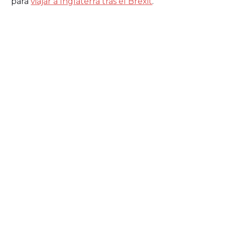
para
viajar a Inglaterra tras el Brexit
.