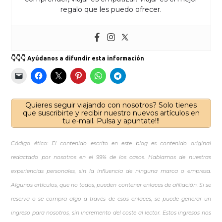
regalo que les puedo ofrecer.
👇👇👇 Ayúdanos a difundir esta información
Quieres seguir viajando con nosotros? Solo tienes
que suscribirte y recibir nuestro nuevos artículos en
tu e-mail. Pulsa y apuntate!!!
Código ético: El contenido escrito en este blog es contenido original
redactado por nosotros en el 99% de los casos. Hablamos de nuestras
experiencias personales, sin la influencia de ninguna marca o empresa.
Algunos artículos, que no todos, pueden contener enlaces de afiliación. Si se
reserva o se compra algo a través de esos enlaces, se puede generar un
ingreso para nosotros, sin incremento del coste al lector. Estos ingresos nos