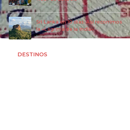
27 ABRIL, 2026
/
SIN COMENTARIOS
Sri Lanka en 10 días: Así recorrimos
la «Lágrima de la India»
5 MARZO, 2026
/
SIN COMENTARIOS
DESTINOS
Viajar a Japón
Viajar a Indonesia
Viajar a Vietnam
Viajar a Corea del Sur
Viajar a Laos
Viajar a Malasia
Viajar por España
Viajar a Francia
Viajar a Irlanda