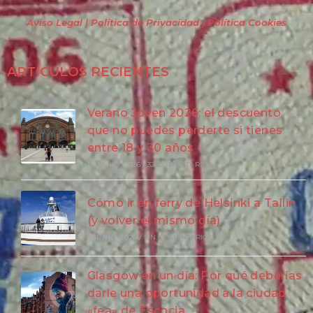
Aviso Legal | Política de Privacidad
| Política Cookies
ARTÍCULOS RECIENTES
Verano Joven 2026: el descuento
que no puedes perderte si tienes
entre 18 y 30 años
18 JUNIO, 2026
/
32 COMENTARIOS
Cómo ir en ferry de Helsinki a Tallin
(y volver el mismo día)
3 JUNIO, 2026
/
SIN COMENTARIOS
Glasgow en un día: Por qué deberías
darle una oportunidad a la ciudad
«fea» de Escocia