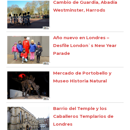
Cambio de Guardia, Abadía
Westminster, Harrods
Año nuevo en Londres –
Desfile London`s New Year
Parade
Mercado de Portobello y
Museo Historia Natural
Barrio del Temple y los
Caballeros Templarios de
Londres