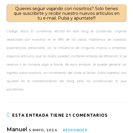
Quieres seguir viajando con nosotros? Solo tienes
que suscribirte y recibir nuestro nuevos artículos en
tu e-mail. Pulsa y apuntate!!!
Código ético: El contenido escrito en este blog es contenido original
redactado por nosotros en el 99% de los casos. Hablamos de nuestras
experiencias personales, sin la influencia de ninguna marca o empresa.
Algunos artículos, que no todos, pueden contener enlaces de afiliación. Si se
reserva o se compra algo a través de esos enlaces, se puede generar un
ingreso para nosotros, sin incremento del coste al lector. Estos ingresos nos
ayudan en el mantenimiento del blog, pero no condicionan lo que
escribimos.
ESTA ENTRADA TIENE 21 COMENTARIOS
Manuel
5 MAYO, 2024
RESPONDER